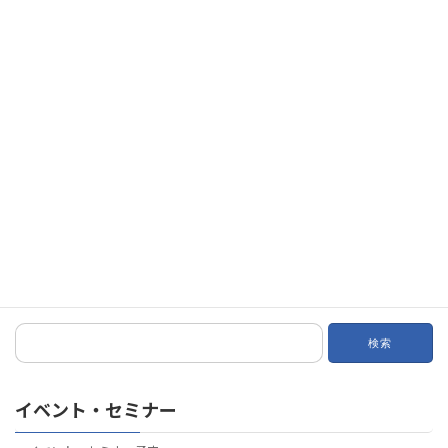
ストには予定より45分ほど早く到着。先ず、評価査定部門のSVPモッシャー氏
による同社の概要説明。A.M.ベストはア […]
続きを読む
福岡セミナー報告
2012年2月10日
写真提供：TMSN net 小島氏が巨大災害と損害保険をテーマに二時間の講義
を行った。先ず、巨大リスクの分類として四種類を挙げた。今回の講義はそ
の内の集積的巨大リスク（個々の損害は高額ではないが、広域に被害 […]
続きを読む
検
索:
イベント・セミナー