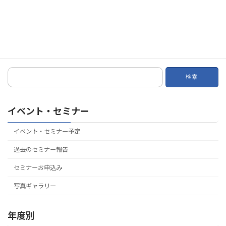
発、インベスト・プログラム、ベスト・プラクティス・エージェンシー統計
調査） エージェンシー2社訪問 […]
続きを読む
検
索:
イベント・セミナー
イベント・セミナー予定
過去のセミナー報告
セミナーお申込み
写真ギャラリー
年度別