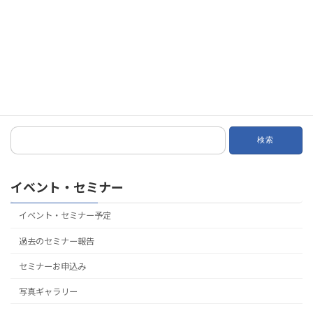
ナスの影響を受け、午後訪問したインシュアランス・アソシエイ
ツ社は団体医療保険の売上が上昇した。これは医療保険改革法に
ついての専門家が自社にいるか否かの違いである。
今回の参加者の感想： 訪問先エージェンシーの経営が大き
く異なっており、面白かった、とのことでした。
検
索:
イベント・セミナー
イベント・セミナー予定
過去のセミナー報告
セミナーお申込み
写真ギャラリー