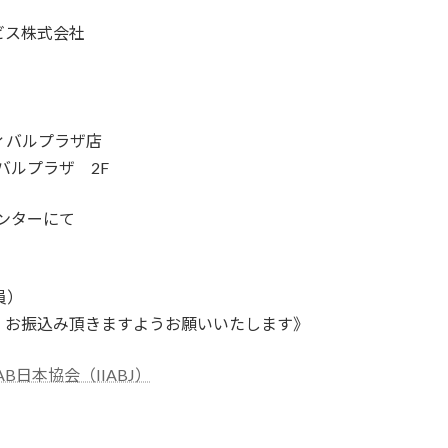
ス株式会社
ティバルプラザ店
ルプラザ 2F
センターにて
）
振込み頂きますようお願いいたします》
IAB日本協会（IIABJ）