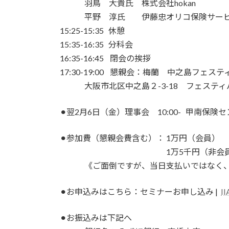
羽鳥 大貴氏 株式会社hokan
平野 淳氏 伊藤忠オリコ保険サービ
15:25-15:35 休憩
15:35-16:35 分科会
16:35-16:45 閉会の挨拶
17:30-19:00 懇親会：梅蘭 中之島フェス
大阪市北区中之島２-3-18 フェスティバ
⚫︎翌2月6日（金）理事会 10:00- 甲南保険
⚫︎参加費（懇親会費含む）： 1万円（会員）
1万5千円（非会員
《ご面倒ですが、当日支払いではなく、お
⚫︎お申込みはこちら：セミナーお申し込み |
I
⚫︎お振込みは下記へ