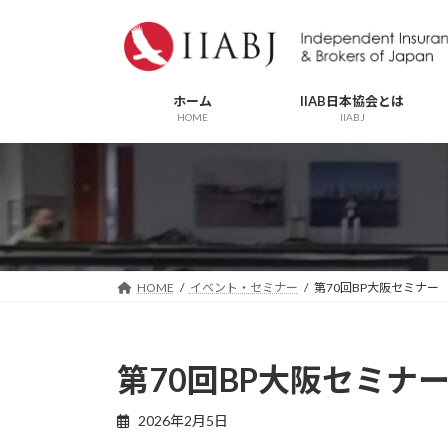
コ
ナ
ン
ビ
テ
ゲ
ン
ー
ホーム
IIAB日本協会とは
ツ
シ
HOME
IIABJ
へ
ョ
ス
ン
キ
に
ッ
移
プ
動
HOME
イベント・セミナー
第70回BP大阪セミナー
第70回BP大阪セミナ
2026年2月5日