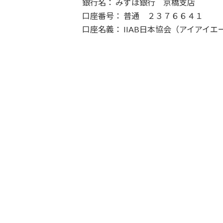
銀行名： みずほ銀行 京橋支店
口座番号： 普通 ２３７６６４１
口座名義： IIAB日本協会（アイアイエ