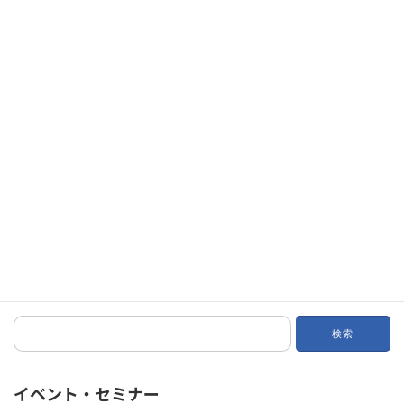
写真提供：TMSN net
6月13日のIIAB日本協会第二回コンベンションには多くの方々のご
参加ありがとうございました。ベスト・プラクティス・エージェ
ンシーであるBIS社カール・サトウ社長のお話は参加頂いた方に
様々のアイデアを提供したようです。
検
索:
イベント・セミナー