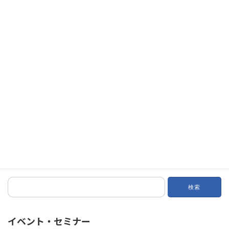
森川氏は、06年から4年間、IIABA年次大会参加の際に、訪問した
米国エージェンシー7社のテクノロジーについて報告をした。次
に、3月・4月にインタビューした会員12社の各社概要、ビジネス
の特徴、システムの特徴と課題について説明した。このプレゼン
テーション資料は、会員全員にお送りいたします（現在、準備
中）。セミナー後のアンケートでは、「森川講師には、日本と米
国報告を分けて、2回にし、詳細を聞きたかった」という意見あ
り。森川氏にも、又、講師をお願いいたしましょう。
討論会では全員が3グループに分かれ90分間の話合いを行った。議
題は長井氏、森川氏の講義に対する感想、乗合代理店のシステ
ム、クロスセリングなど。詳細はIIABJウェブサイトおよび和訳機
関紙4月号に掲載いたします。
検
索:
イベント・セミナー