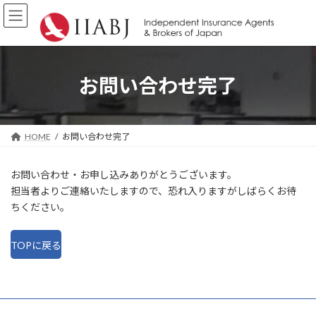
コ
ナ
ン
ビ
テ
ゲ
ン
ー
ツ
シ
へ
ョ
お問い合わせ完了
ス
ン
キ
に
ッ
移
プ
動
HOME
お問い合わせ完了
お問い合わせ・お申し込みありがとうございます。
担当者よりご連絡いたしますので、恐れ入りますがしばらくお待
ちください。
TOPに戻る