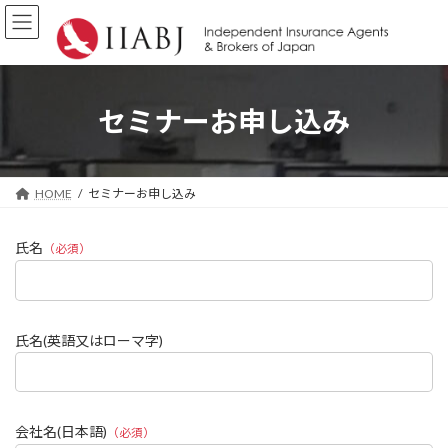
コ
ナ
ン
ビ
テ
ゲ
ン
ー
ツ
シ
へ
ョ
セミナーお申し込み
ス
ン
キ
に
ッ
移
プ
動
HOME
セミナーお申し込み
氏名
（必須）
氏名(英語又はローマ字)
会社名(日本語)
（必須）